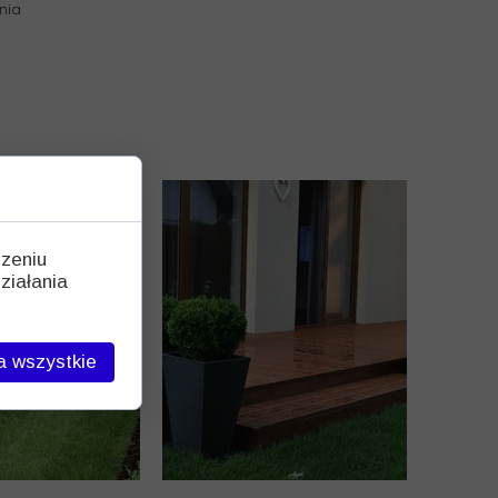
nia
dzeniu
ziałania
a wszystkie