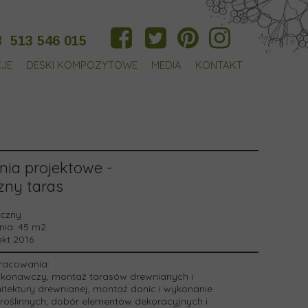
8
513 546 015
CJE
DESKI KOMPOZYTOWE
MEDIA
KONTAKT
nia projektowe -
zny taras
yczny
nia:
45 m2
kt 2016
racowania:
ykonawczy, montaż tarasów drewnianych i
itektury drewnianej, montaż donic i wykonanie
roślinnych, dobór elementów dekoracyjnych i