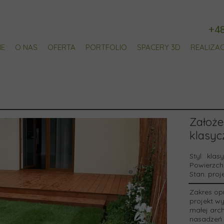
+4
E
O NAS
OFERTA
PORTFOLIO
SPACERY 3D
REALIZA
OGRODY PRYWATNE
y
TARASY
PLACE ZABAW
Założe
klasyc
Styl:
klas
Powierzch
Stan:
proje
Zakres op
projekt w
małej arch
nasadzeń 