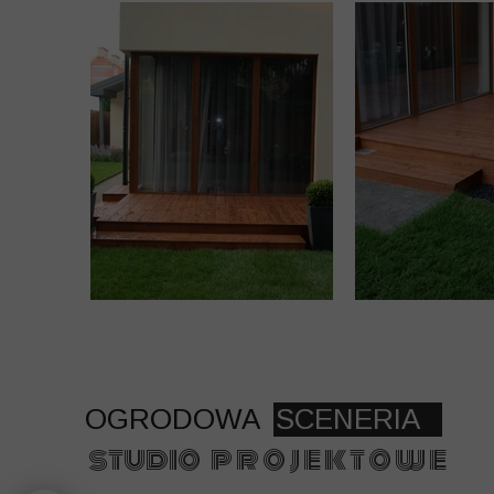
OGRODOWA
SCENERIA
studio p r o j e k t o w e