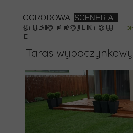
OGRODOWA
SCENERIA
studio p r o j e k t o w
HOM
e
Taras wypoczynkow