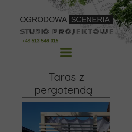
OGRODOWA
SCENERIA
studio p r o j e k t o w
e
+48
513 546 015
Taras z
pergotendą