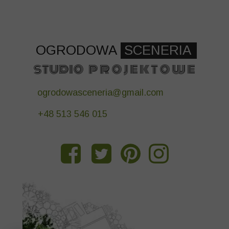
OGRODOWA
SCENERIA
studio p r o j e k t o w e
ogrodowasceneria@gmail.com
+48 513 546 015