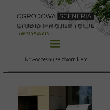
OGRODOWA
SCENERIA
studio p r o j e k t o w
e
+48
513 546 015
Nowoczesny ze zbiornikiem