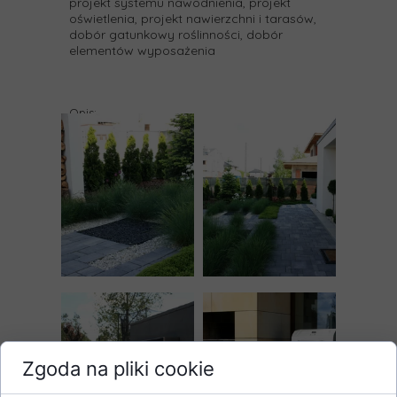
projekt systemu nawodnienia, projekt
oświetlenia, projekt nawierzchni i tarasów,
dobór gatunkowy roślinności, dobór
elementów wyposażenia
Opis:
Zgoda na pliki cookie