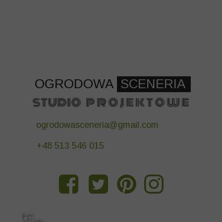
OGRODOWA
SCENERIA
studio p r o j e k t o w e
ogrodowasceneria@gmail.com
+48 513 546 015