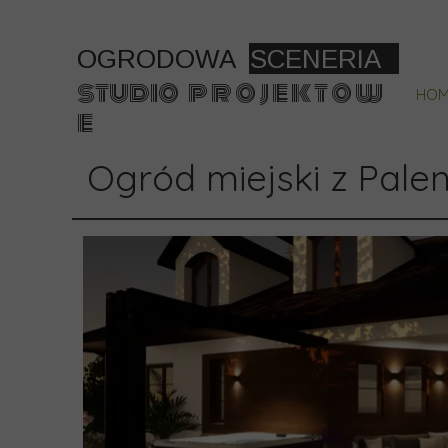
OGRODOWA
SCENERIA
studio p r o j e k t o w
HOM
e
Ogród miejski z Paleni