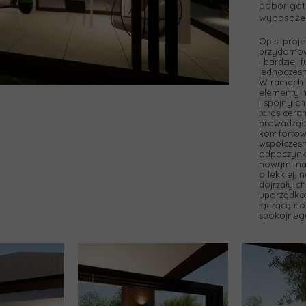
dobór gat
wyposaże
Opis: proj
przydomow
i bardziej
jednoczesn
W ramach 
elementy m
i spójny c
taras cer
prowadząc
komfortowe
współczesn
odpoczynku
nowymi na
o lekkiej,
dojrzały c
uporządkow
łączącą no
spokojnego