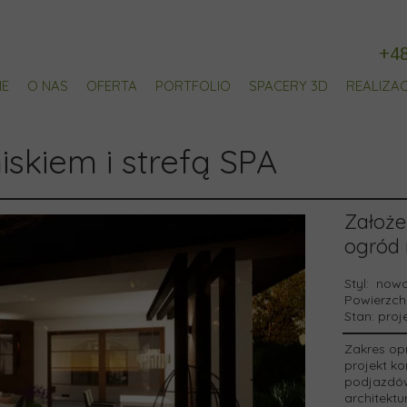
+4
E
O NAS
OFERTA
PORTFOLIO
SPACERY 3D
REALIZA
OGRODY PRYWATNE
skiem i strefą SPA
TARASY
PLACE ZABAW
Założe
ogród 
Styl:
nowoc
Powierzch
Stan:
proj
Zakres op
projekt ko
podjazdów 
architektu