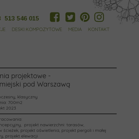
8
513 546 015
CJE
DESKI KOMPOZYTOWE
MEDIA
KONTAKT
nia projektowe -
miejski pod Warszawą
zesny, klasyczny
nia:
700m2
ekt 2023
racowania:
ncepcyjny, projekt nawierzchni: tarasów,
ścieżek, projekt oświetlenia, projekt pergoli i małej
ry, projekt elewacji