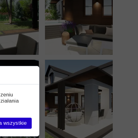
dzeniu
ziałania
a wszystkie