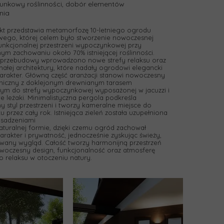
unkowy roślinności, dobór elementów
nia
ekt przedstawia metamorfozę 10-letniego ogrodu
ego, której celem było stworzenie nowoczesnej
 funkcjonalnej przestrzeni wypoczynkowej przy
ym zachowaniu około 70% istniejącej roślinności.
przebudowy wprowadzono nowe strefy relaksu oraz
ałej architektury, które nadały ogrodowi elegancki
harakter. Główną część aranżacji stanowi nowoczesny
amiczny z doklejonym drewnianym tarasem
ym do strefy wypoczynkowej wyposażonej w jacuzzi i
 leżaki. Minimalistyczna pergola podkreśla
y styl przestrzeni i tworzy kameralne miejsce do
 przez cały rok. Istniejąca zieleń została uzupełniona
sadzeniami
 naturalnej formie, dzięki czemu ogród zachował
harakter i prywatność, jednocześnie zyskując świeży,
any wygląd. Całość tworzy harmonijną przestrzeń
woczesny design, funkcjonalność oraz atmosferę
 relaksu w otoczeniu natury.