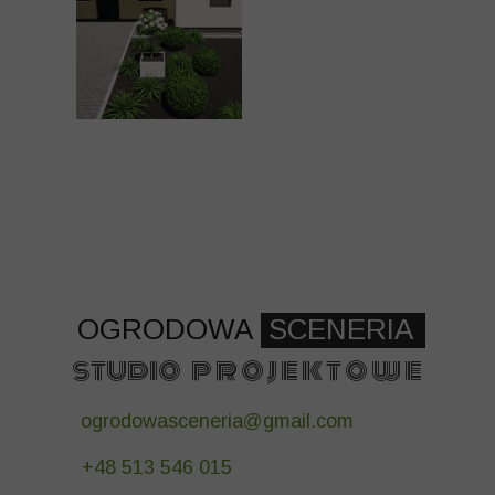
OGRODOWA
SCENERIA
studio p r o j e k t o w e
ogrodowasceneria@gmail.com
+48 513 546 015