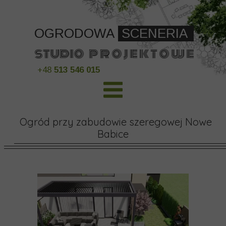
OGRODOWA
SCENERIA
studio p r o j e k t o w
e
+48
513 546 015
Ogród przy zabudowie szeregowej Nowe
Babice